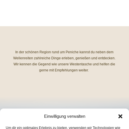
In der schönen Region rund um Peniche kannst du neben dem
Wellenreiten zahlreiche Dinge erleben, genießen und entdecken.
Wir kennen die Gegend wie unsere Westentasche und helfen die
gerne mit Empfehlungen weiter.
Einwilligung verwalten
JETZT DEINEN SURFURLAUB
Um dir ein optimales Erlebnis zu bieten, verwenden wir Technologien wie