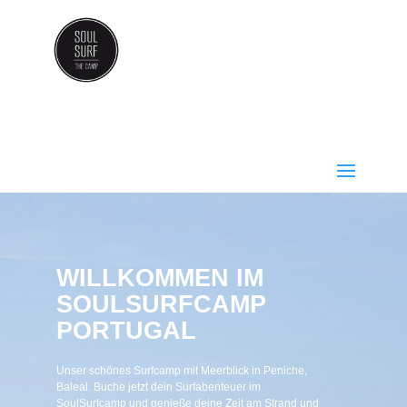
WILLKOMMEN IM
SOULSURFCAMP
PORTUGAL
Unser schönes Surfcamp mit Meerblick in Peniche,
Baleal.
Buche jetzt dein Surfabenteuer im
SoulSurfcamp und genieße deine Zeit am Strand und